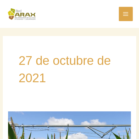
Ir
MAI
al
ME
contenido
27 de octubre de
2021
El
precio
del