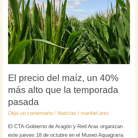
maíz,
un
40%
más
alto
que
la
temporada
pasada
El precio del maíz, un 40%
más alto que la temporada
pasada
Deja un comentario
/
Noticias
/
maribel.ontv
El CTA-Gobierno de Aragón y Red Arax organizan
este jueves 18 de octubre en el Museo Aquagraria