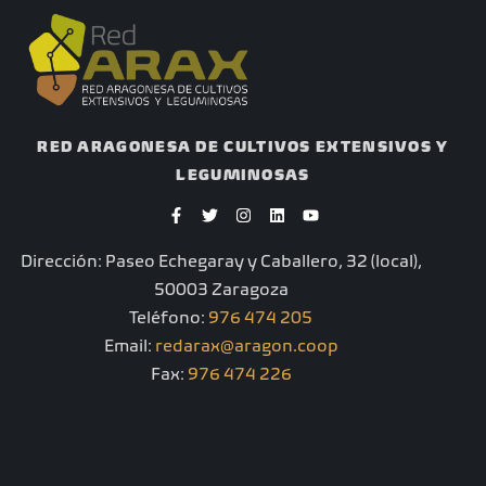
RED ARAGONESA DE CULTIVOS EXTENSIVOS Y
LEGUMINOSAS
F
T
I
L
Y
a
w
n
i
o
c
i
s
n
u
e
t
t
k
t
Dirección: Paseo Echegaray y Caballero, 32 (local),
b
t
a
e
u
o
e
g
d
b
50003 Zaragoza
o
r
r
i
e
k
a
n
Teléfono:
976 474 205
-
m
Email:
redarax@aragon.coop
f
Fax:
976 474 226