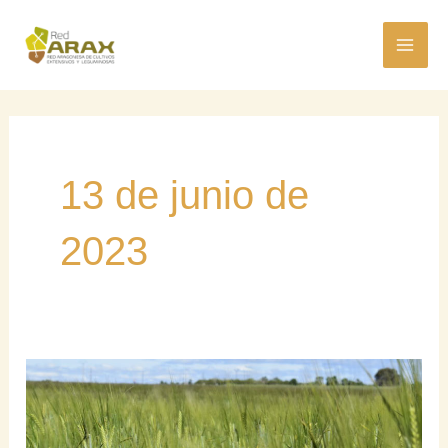
Ir
MAI
al
ME
contenido
13 de junio de
2023
Mejora
genética
para