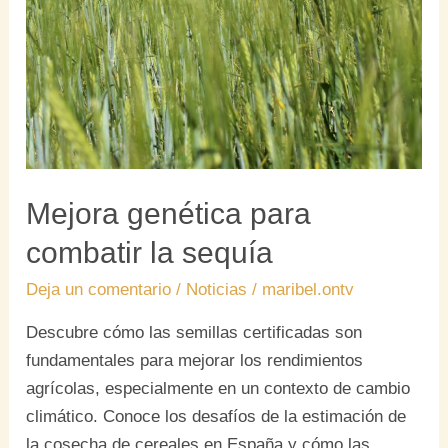
combatir
la
sequía
Mejora genética para
combatir la sequía
Deja un comentario
/
Noticias
/
maribel.ontv
Descubre cómo las semillas certificadas son
fundamentales para mejorar los rendimientos
agrícolas, especialmente en un contexto de cambio
climático. Conoce los desafíos de la estimación de
la cosecha de cereales en España y cómo las