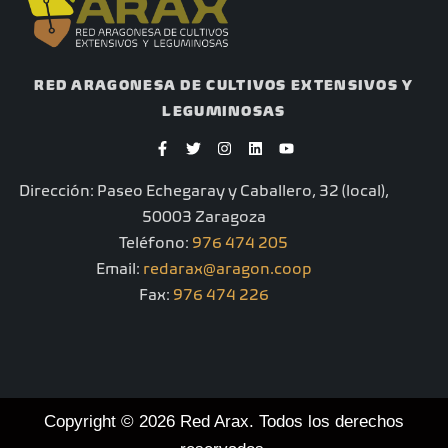
RED ARAGONESA DE CULTIVOS EXTENSIVOS Y
LEGUMINOSAS
F
T
I
L
Y
a
w
n
i
o
c
i
s
n
u
e
t
t
k
t
Dirección: Paseo Echegaray y Caballero, 32 (local),
b
t
a
e
u
o
e
g
d
b
50003 Zaragoza
o
r
r
i
e
k
a
n
Teléfono:
976 474 205
-
m
Email:
redarax@aragon.coop
f
Fax:
976 474 226
Copyright © 2026 Red Arax. Todos los derechos