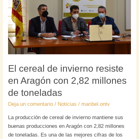
invierno
resiste
en
Aragón
con
2,82
millones
de
El cereal de invierno resiste
toneladas
en Aragón con 2,82 millones
de toneladas
Deja un comentario
/
Noticias
/
maribel.ontv
La producción de cereal de invierno mantiene sus
buenas producciones en Aragón con 2,82 millones
de toneladas. Es una de las mejores cifras de los