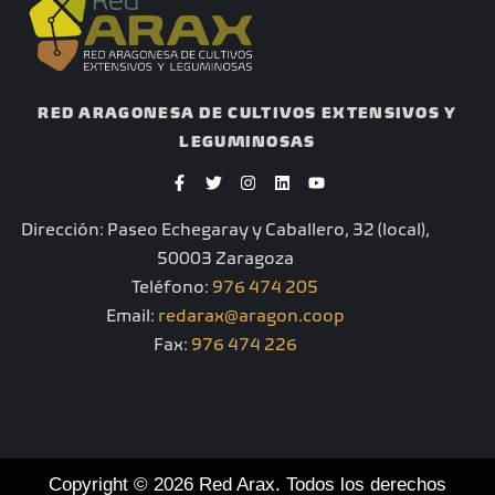
RED ARAGONESA DE CULTIVOS EXTENSIVOS Y
LEGUMINOSAS
F
T
I
L
Y
a
w
n
i
o
c
i
s
n
u
e
t
t
k
t
Dirección: Paseo Echegaray y Caballero, 32 (local),
b
t
a
e
u
o
e
g
d
b
50003 Zaragoza
o
r
r
i
e
k
a
n
Teléfono:
976 474 205
-
m
Email:
redarax@aragon.coop
f
Fax:
976 474 226
Copyright © 2026 Red Arax. Todos los derechos