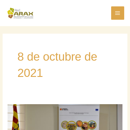
Ir
MAI
al
ME
contenido
8 de octubre de
2021
El
cereal
de