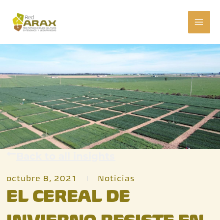
Ir
MAI
al
ME
contenido
Back to all insights
octubre 8, 2021
Noticias
EL CEREAL DE