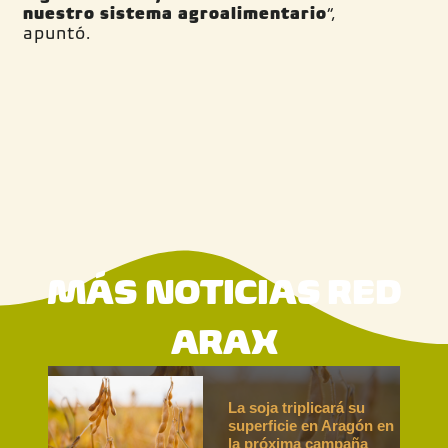
nuestro sistema agroalimentario
”,
apuntó.
MÁS NOTICIAS RED
ARAX
La soja triplicará su
superficie en Aragón en
la próxima campaña