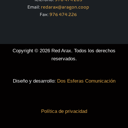
-
m
Email:
redarax@aragon.coop
f
Fax:
976 474 226
Copyright © 2026 Red Arax. Todos los derechos
reservados.
Diseño y desarrollo:
Dos Esferas Comunicación
Política de privacidad