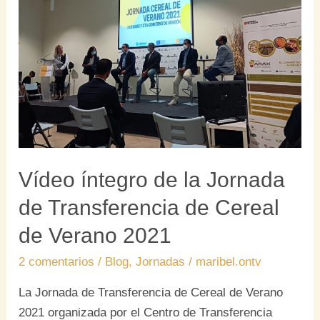
la
Jornada
de
Transferencia
de
Cereal
de
Verano
2021
Vídeo íntegro de la Jornada
de Transferencia de Cereal
de Verano 2021
2 comentarios
/
Blog
,
Jornadas
/
maribel.ontv
La Jornada de Transferencia de Cereal de Verano
2021 organizada por el Centro de Transferencia