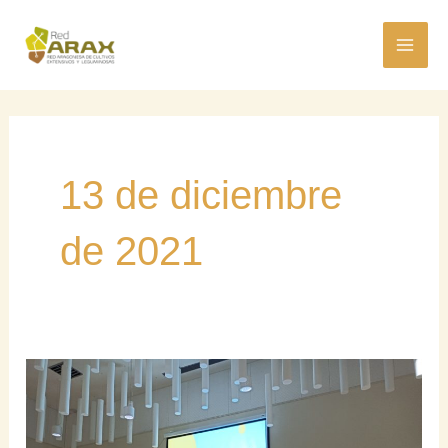
Ir
MAI
al
ME
contenido
13 de diciembre
de 2021
Vídeo
íntegro
de