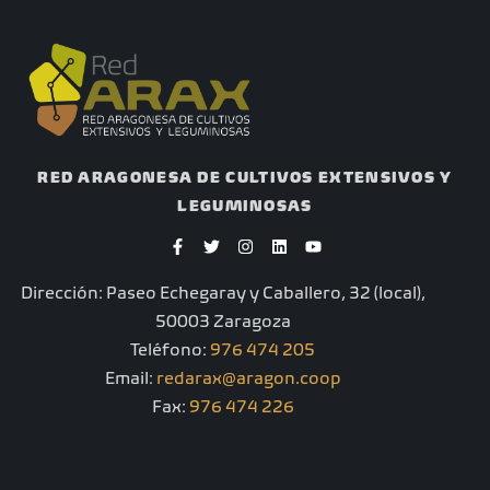
RED ARAGONESA DE CULTIVOS EXTENSIVOS Y
LEGUMINOSAS
F
T
I
L
Y
a
w
n
i
o
c
i
s
n
u
e
t
t
k
t
Dirección: Paseo Echegaray y Caballero, 32 (local),
b
t
a
e
u
o
e
g
d
b
50003 Zaragoza
o
r
r
i
e
k
a
n
Teléfono:
976 474 205
-
m
Email:
redarax@aragon.coop
f
Fax:
976 474 226