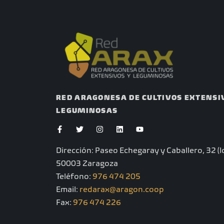
RED ARAGONESA DE CULTIVOS EXTENSI
LEGUMINOSAS
F
T
I
L
Y
a
w
n
i
o
c
i
s
n
u
e
t
t
k
t
Dirección: Paseo Echegaray y Caballero, 32 (lo
b
t
a
e
u
o
e
g
d
b
50003 Zaragoza
o
r
r
i
e
k
a
n
Teléfono:
976 474 205
-
m
Email:
redarax@aragon.coop
f
Fax:
976 474 226