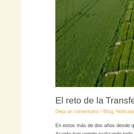
El reto de la Transf
Deja un comentario
/
Blog
,
Noticia
En estos más de dos años desde qu
Aragón han venido realizando todo t