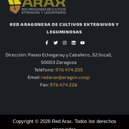
RED ARAGONESA DE CULTIVOS EXTENSIVOS Y
LEGUMINOSAS
F
T
I
L
Y
a
w
n
i
o
c
i
s
n
u
e
t
t
k
t
Dirección: Paseo Echegaray y Caballero, 32 (local),
b
t
a
e
u
o
e
g
d
b
50003 Zaragoza
o
r
r
i
e
k
a
n
Teléfono:
976 474 205
-
m
Email:
redarax@aragon.coop
f
Fax:
976 474 226
Copyright © 2026 Red Arax. Todos los derechos