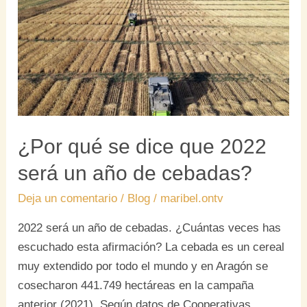
dice
que
2022
será
un
año
de
cebadas?
¿Por qué se dice que 2022
será un año de cebadas?
Deja un comentario
/
Blog
/
maribel.ontv
2022 será un año de cebadas. ¿Cuántas veces has
escuchado esta afirmación? La cebada es un cereal
muy extendido por todo el mundo y en Aragón se
cosecharon 441.749 hectáreas en la campaña
anterior (2021). Según datos de Cooperativas