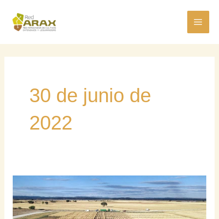
Ir
MAI
al
ME
contenido
30 de junio de
2022
¿Por
qué
se