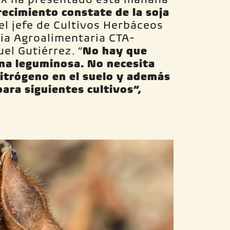
recimiento constate de la soja
 el jefe de Cultivos Herbáceos
ia Agroalimentaria CTA-
el Gutiérrez. “
No hay que
una leguminosa. No necesita
nitrógeno en el suelo y además
para siguientes cultivos”,
utié