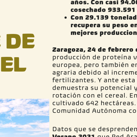
años. Con casi 94.0
cosechado 933.591 
Con 29.139 tonelada
recupera su peso en
 DE
mejores produccion
Zaragoza, 24 de febrero
VEL
producción de proteína v
europea, pero también e
agraria debido al increme
fertilizantes. Y ante esta
demuestra su potencial y
rotación con el cereal. 
cultivado 642 hectáreas. 
Comunidad Autónoma como
Datos que se desprende
Verano 2021
que Red Ara