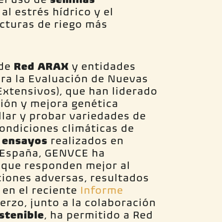
al estrés hídrico y el
ucturas de riego más
 de
Red ARAX
y entidades
ra la Evaluación de Nuevas
Extensivos), que han liderado
ción y mejora genética
llar y probar variedades de
condiciones climáticas de
 ensayos
realizados en
e España, GENVCE ha
 que responden mejor al
iciones adversas, resultados
en el reciente
Informe
uerzo, junto a la colaboración
stenible
, ha permitido a Red