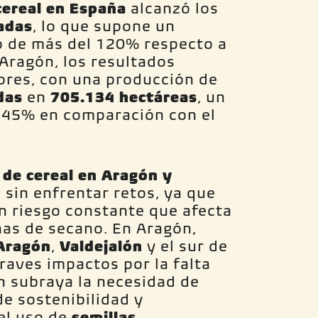
cereal en España
alcanzó los
adas
, lo que supone un
o de más del 120% respecto a
 Aragón, los resultados
ores, con una producción de
das
en
705.134 hectáreas
, un
l 45% en comparación con el
 de cereal en Aragón y
 sin enfrentar retos, ya que
n riesgo constante que afecta
nas de secano. En Aragón,
Aragón
,
Valdejalón
y el sur de
aves impactos por la falta
ón subraya la necesidad de
de sostenibilidad y
el uso de
semillas