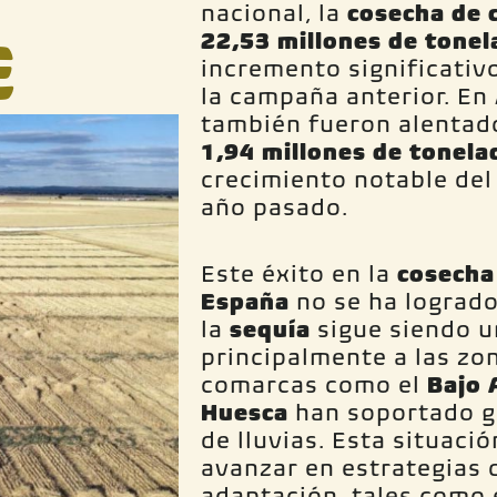
nacional, la
cosecha de 
E
22,53 millones de tonel
incremento significativ
la campaña anterior. En
también fueron alentad
1,94 millones de tonela
crecimiento notable de
año pasado.
Este éxito en la
cosecha
España
no se ha logrado
la
sequía
sigue siendo u
principalmente a las zo
comarcas como el
Bajo 
Huesca
han soportado gr
de lluvias. Esta situaci
avanzar en estrategias 
adaptación, tales como 