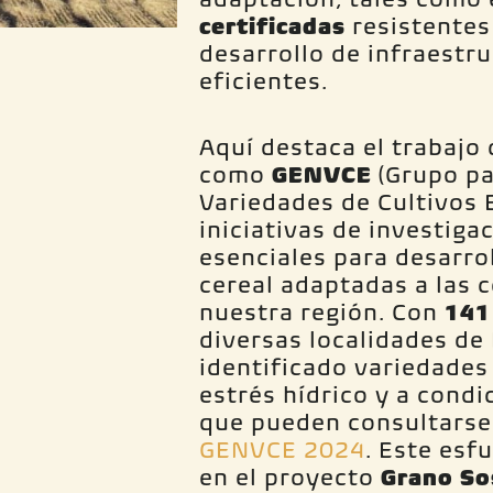
certificadas
resistentes 
desarrollo de infraestr
eficientes.
Aquí destaca el trabajo
como
GENVCE
(Grupo pa
Variedades de Cultivos 
iniciativas de investiga
esenciales para desarro
cereal adaptadas a las 
nuestra región. Con
141
diversas localidades d
identificado variedades
estrés hídrico y a cond
que pueden consultarse 
GENVCE 2024
. Este esf
en el proyecto
Grano So