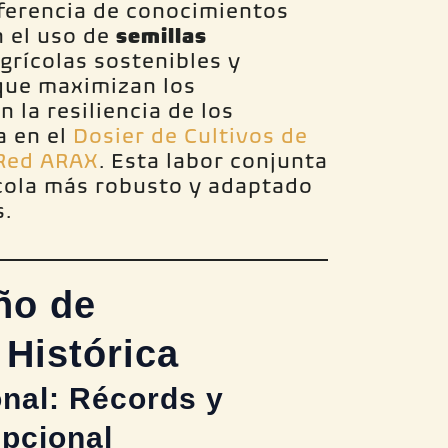
ferencia de conocimientos
n el uso de
semillas
agrícolas sostenibles y
que maximizan los
 la resiliencia de los
a en el
Dosier de Cultivos de
 Red ARAX
. Esta labor conjunta
cola más robusto y adaptado
s.
ño de
Histórica
nal: Récords y
pcional