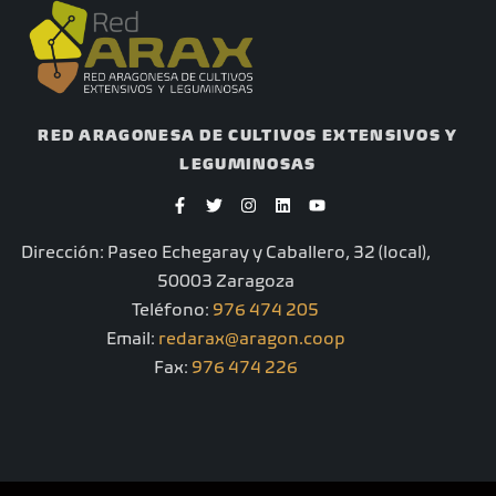
RED ARAGONESA DE CULTIVOS EXTENSIVOS Y
LEGUMINOSAS
F
T
I
L
Y
a
w
n
i
o
c
i
s
n
u
e
t
t
k
t
Dirección: Paseo Echegaray y Caballero, 32 (local),
b
t
a
e
u
o
e
g
d
b
50003 Zaragoza
o
r
r
i
e
k
a
n
Teléfono:
976 474 205
-
m
Email:
redarax@aragon.coop
f
Fax:
976 474 226