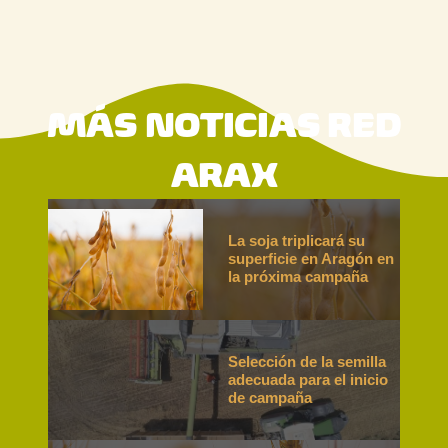
MÁS NOTICIAS RED
ARAX
La soja triplicará su
superficie en Aragón en
la próxima campaña
Selección de la semilla
adecuada para el inicio
de campaña