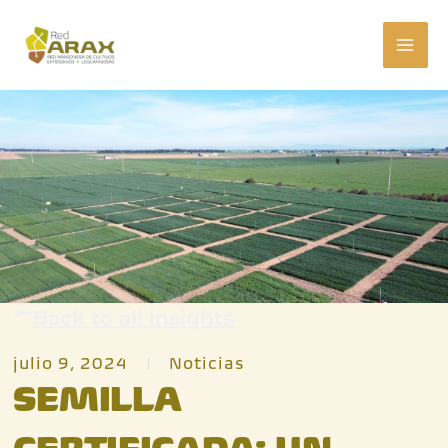
Ir
MAI
al
ME
contenido
Back to all insights
julio 9, 2024
Noticias
SEMILLA