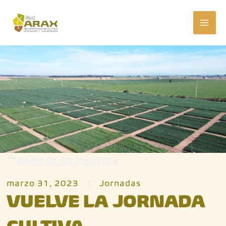
Ir
MAI
al
ME
contenido
Back to all insights
marzo 31, 2023
Jornadas
VUELVE LA JORNADA