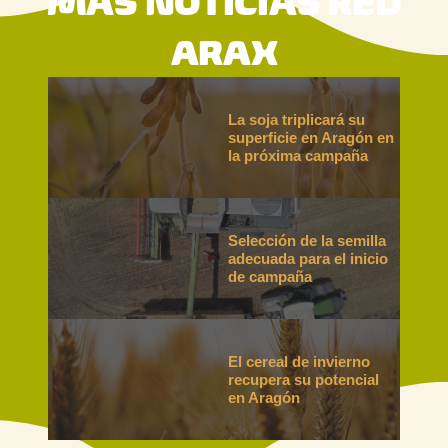
MÁS NOTICIAS RED
ARAX
La soja triplicará su
superficie en Aragón en
la próxima campaña
Selección de la semilla
adecuada para el inicio
de campaña
El cereal de invierno
recupera su potencial
en Aragón