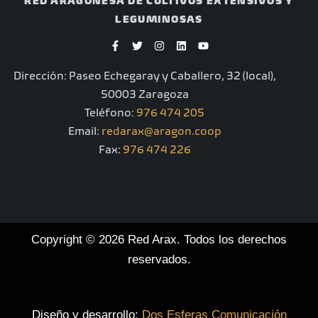
RED ARAGONESA DE CULTIVOS EXTENSIVOS Y
LEGUMINOSAS
F
T
I
L
Y
a
w
n
i
o
c
i
s
n
u
e
t
t
k
t
Dirección: Paseo Echegaray y Caballero, 32 (local),
b
t
a
e
u
o
e
g
d
b
50003 Zaragoza
o
r
r
i
e
k
a
n
Teléfono:
976 474 205
-
m
Email:
redarax@aragon.coop
f
Fax:
976 474 226
Copyright © 2026 Red Arax. Todos los derechos
reservados.
Diseño y desarrollo:
Dos Esferas Comunicación