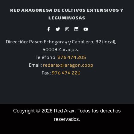
RED ARAGONESA DE CULTIVOS EXTENSIVOS Y
LEGUMINOSAS
F
T
I
L
Y
a
w
n
i
o
c
i
s
n
u
e
t
t
k
t
Dirección: Paseo Echegaray y Caballero, 32 (local),
b
t
a
e
u
o
e
g
d
b
50003 Zaragoza
o
r
r
i
e
k
a
n
Teléfono:
976 474 205
-
m
Email:
redarax@aragon.coop
f
Fax:
976 474 226
Copyright © 2026 Red Arax. Todos los derechos
reservados.