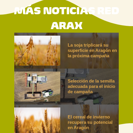
MÁS NOTICIAS RED
ARAX
La soja triplicará su
superficie en Aragón en
la próxima campaña
Selección de la semilla
adecuada para el inicio
de campaña
El cereal de invierno
recupera su potencial
en Aragón