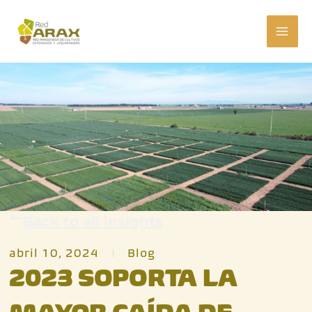
Ir
MAI
al
ME
contenido
Back to all insights
abril 10, 2024
Blog
2023 SOPORTA LA