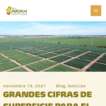
Ir
MAI
al
ME
contenido
Back to all insights
noviembre 19, 2021
Blog
,
Noticias
GRANDES CIFRAS DE