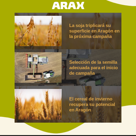
ARAX
La soja triplicará su
superficie en Aragón en
la próxima campaña
Selección de la semilla
adecuada para el inicio
de campaña
El cereal de invierno
recupera su potencial
en Aragón