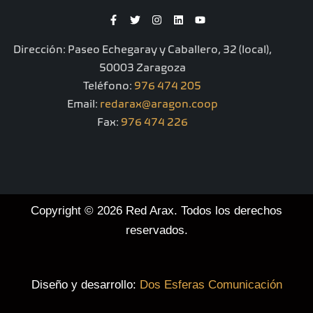
F
T
I
L
Y
a
w
n
i
o
c
i
s
n
u
e
t
t
k
t
Dirección: Paseo Echegaray y Caballero, 32 (local),
b
t
a
e
u
o
e
g
d
b
50003 Zaragoza
o
r
r
i
e
k
a
n
Teléfono:
976 474 205
-
m
Email:
redarax@aragon.coop
f
Fax:
976 474 226
Copyright © 2026 Red Arax. Todos los derechos
reservados.
Diseño y desarrollo:
Dos Esferas Comunicación