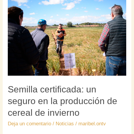
Semilla
certificada:
un
seguro
en
la
producción
de
cereal
de
invierno
Semilla certificada: un
seguro en la producción de
cereal de invierno
Deja un comentario
/
Noticias
/
maribel.ontv