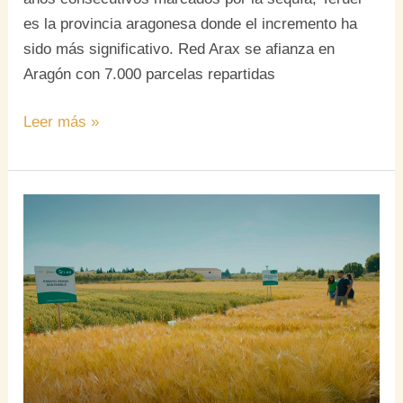
es la provincia aragonesa donde el incremento ha
sido más significativo. Red Arax se afianza en
Aragón con 7.000 parcelas repartidas
Leer más »
Grano
Sostenible:
Una
apuesta
por
la
pureza
varietal