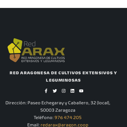
RED ARAGONESA DE CULTIVOS EXTENSIVOS Y
LEGUMINOSAS
F
T
I
L
Y
a
w
n
i
o
c
i
s
n
u
e
t
t
k
t
Dirección: Paseo Echegaray y Caballero, 32 (local),
b
t
a
e
u
o
e
g
d
b
50003 Zaragoza
o
r
r
i
e
k
a
n
Teléfono:
976 474 205
-
m
Email:
redarax@aragon.coop
f