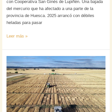
con Cooperativa San Ginés de Lupiñén. Una bajada
del mercurio que ha afectado a una parte de la
provincia de Huesca. 2025 arrancó con débiles
heladas para pasar
Leer más »
Cosecha
de
cereal
en
Aragón
y
España:
Un