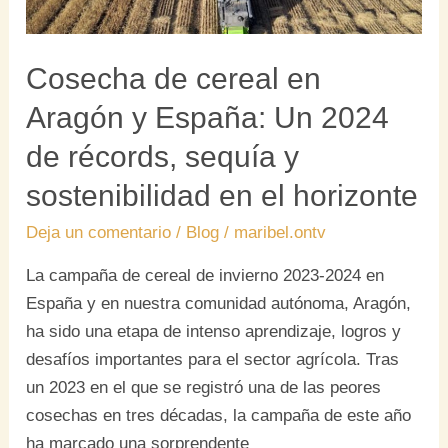
2024
de
récords,
Cosecha de cereal en
sequía
Aragón y España: Un 2024
y
de récords, sequía y
sostenibilidad
en
sostenibilidad en el horizonte
el
Deja un comentario
/
Blog
/
maribel.ontv
horizonte
La campaña de cereal de invierno 2023-2024 en
España y en nuestra comunidad autónoma, Aragón,
ha sido una etapa de intenso aprendizaje, logros y
desafíos importantes para el sector agrícola. Tras
un 2023 en el que se registró una de las peores
cosechas en tres décadas, la campaña de este año
ha marcado una sorprendente