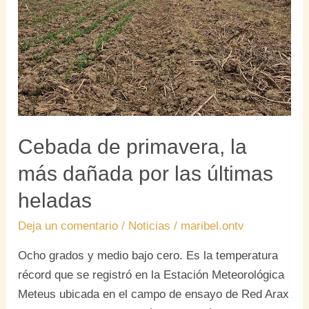
la
más
dañada
por
las
últimas
heladas
Cebada de primavera, la
más dañada por las últimas
heladas
Deja un comentario
/
Noticias
/
maribel.ontv
Ocho grados y medio bajo cero. Es la temperatura
récord que se registró en la Estación Meteorológica
Meteus ubicada en el campo de ensayo de Red Arax