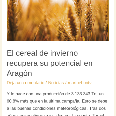
recupera
su
potencial
en
Aragón
El cereal de invierno
recupera su potencial en
Aragón
Deja un comentario
/
Noticias
/
maribel.ontv
Y lo hace con una producción de 3.133.343 Tn, un
60,8% más que en la última campaña. Esto se debe
a las buenas condiciones meteorológicas. Tras dos
años consecutivos marcados por la sequía, Teruel