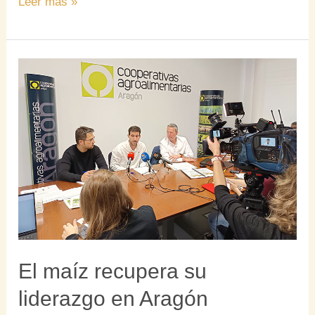
Leer más »
El
maíz
recupera
su
liderazgo
en
Aragón
El maíz recupera su
liderazgo en Aragón