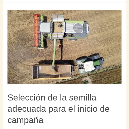
Selección
de
la
semilla
adecuada
para
el
inicio
de
campaña
Selección de la semilla
adecuada para el inicio de
campaña